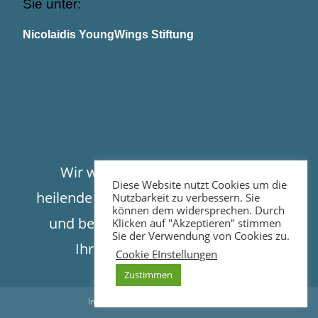
Sie unter:
Nicolaidis YoungWings Stiftung
Wir wünschen Ihnen, dass Sie die
Diese Website nutzt Cookies um die
heilende Kraft der Trauer spüren können
Nutzbarkeit zu verbessern. Sie
können dem widersprechen. Durch
und begleiten Sie gerne ein Stück auf
Klicken auf "Akzeptieren" stimmen
Sie der Verwendung von Cookies zu.
Ihrem Weg zurück ins Leben.
Cookie EInstellungen
Zustimmen
Impressum
|
Datenschutzerklärung