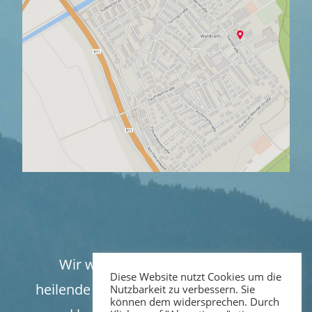
Wir wünschen Ihnen, dass Sie die
Diese Website nutzt Cookies um die
heilende Kraft der Trauer spüren können
Nutzbarkeit zu verbessern. Sie
können dem widersprechen. Durch